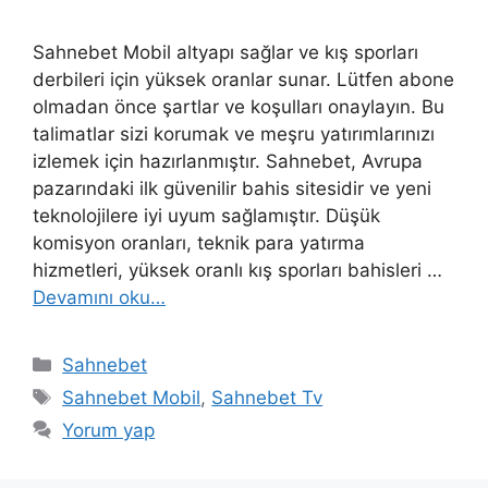
Sahnebet Mobil altyapı sağlar ve kış sporları
derbileri için yüksek oranlar sunar. Lütfen abone
olmadan önce şartlar ve koşulları onaylayın. Bu
talimatlar sizi korumak ve meşru yatırımlarınızı
izlemek için hazırlanmıştır. Sahnebet, Avrupa
pazarındaki ilk güvenilir bahis sitesidir ve yeni
teknolojilere iyi uyum sağlamıştır. Düşük
komisyon oranları, teknik para yatırma
hizmetleri, yüksek oranlı kış sporları bahisleri …
Devamını oku…
Kategoriler
Sahnebet
Etiketler
Sahnebet Mobil
,
Sahnebet Tv
Yorum yap