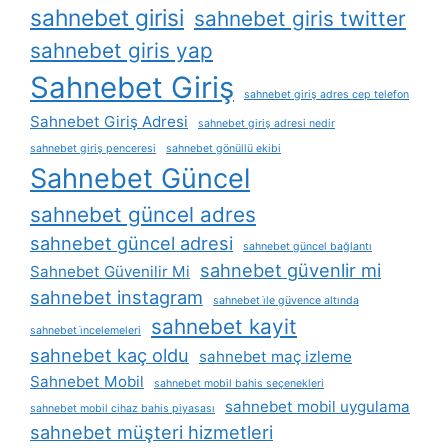
sahnebet girisi
sahnebet giris twitter
sahnebet giris yap
Sahnebet Giriş
sahnebet giriş adres cep telefon
Sahnebet Giriş Adresi
sahnebet giriş adresi nedir
sahnebet giriş penceresi
sahnebet gönüllü ekibi
Sahnebet Güncel
sahnebet güncel adres
sahnebet güncel adresi
sahnebet güncel bağlantı
sahnebet güvenlir mi
Sahnebet Güvenilir Mi
sahnebet instagram
sahnebet i̇le güvence altında
sahnebet kayit
sahnebet i̇ncelemeleri
sahnebet kaç oldu
sahnebet maç izleme
Sahnebet Mobil
sahnebet mobil bahis seçenekleri
sahnebet mobil uygulama
sahnebet mobil cihaz bahis piyasası
sahnebet müşteri hizmetleri