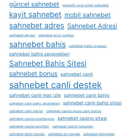
güncel sahnebet
güvenilir oyun sitesi sahnebet
kayit sahnebet
mobil sahnebet
sahnebet adres
Sahnebet Adresi
sahnebet altyapı
sahnebet açılış sayfası
sahnebet bahis
sahnebet bahis piyasası
sahnebet bahis seçenekleri
Sahnebet Bahis Sitesi
sahnebet bonus
sahnebet canli
sahnebet canli destek
sahnebet canli maç izle
sahnebet canlı bahis
sahnebet canlı bahis sitesi
sahnebet canlı bahis seçenekleri
sahnebet canlı maçlar
sahnebet casino oyunu canlı maçlar
sahnebet casino sitesi
sahnebet casino promosyonu
sahnebet casino tercihleri
sahnebet casino tutkunları
sahnebet derbi maçları
sahnebet dış kaynak
sahnebet gelişmeler