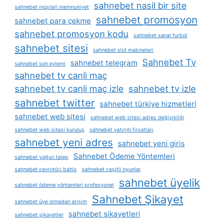
sahnebet nasil bir site
sahnebet müşteri memnuniyet
sahnebet promosyon
sahnebet para çekme
sahnebet promosyon kodu
sahnebet sanal furbol
sahnebet sitesi
sahnebet slot makineleri
Sahnebet Tv
sahnebet telegram
sahnebet son eylemi
sahnebet tv canli maç
sahnebet tv canli maç izle
sahnebet tv izle
sahnebet twitter
sahnebet türkiye hizmetleri
sahnebet web sitesi
sahnebet web sitesi adres değişikliği
sahnebet web sitesi kuruluş
sahnebet yatırım fırsatları
sahnebet yeni adres
sahnebet yeni giris
Sahnebet Ödeme Yöntemleri
sahnebet yoğun talep
sahnebet çevrimiçi bahis
sahnebet çeşitli oyunlar
sahnebet üyelik
sahnebet ödeme yöntemleri profesyonel
Sahnebet Şikayet
sahnebet üye olmadan erişim
sahnebet şikayetleri
sahnebet şikayetler