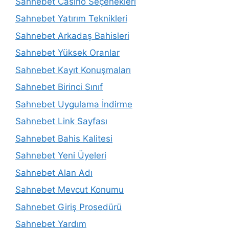
Sahnebet Casino Seçenekleri
Sahnebet Yatırım Teknikleri
Sahnebet Arkadaş Bahisleri
Sahnebet Yüksek Oranlar
Sahnebet Kayıt Konuşmaları
Sahnebet Birinci Sınıf
Sahnebet Uygulama İndirme
Sahnebet Link Sayfası
Sahnebet Bahis Kalitesi
Sahnebet Yeni Üyeleri
Sahnebet Alan Adı
Sahnebet Mevcut Konumu
Sahnebet Giriş Prosedürü
Sahnebet Yardım