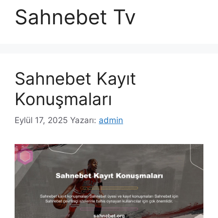
Sahnebet Tv
Sahnebet Kayıt
Konuşmaları
Eylül 17, 2025
Yazarı:
admin