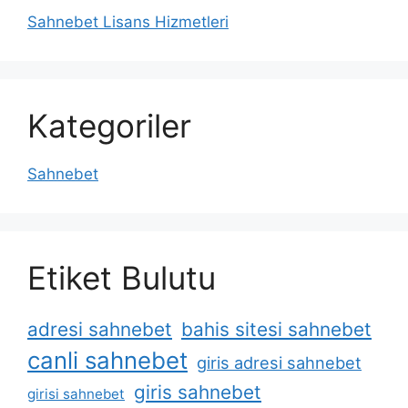
Sahnebet Lisans Hizmetleri
Kategoriler
Sahnebet
Etiket Bulutu
adresi sahnebet
bahis sitesi sahnebet
canli sahnebet
giris adresi sahnebet
giris sahnebet
girisi sahnebet