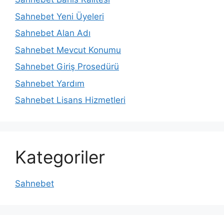
Sahnebet Yeni Üyeleri
Sahnebet Alan Adı
Sahnebet Mevcut Konumu
Sahnebet Giriş Prosedürü
Sahnebet Yardım
Sahnebet Lisans Hizmetleri
Kategoriler
Sahnebet