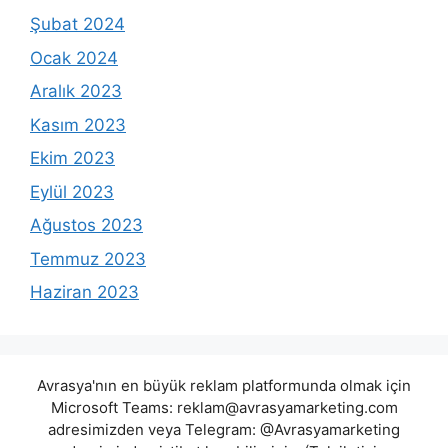
Şubat 2024
Ocak 2024
Aralık 2023
Kasım 2023
Ekim 2023
Eylül 2023
Ağustos 2023
Temmuz 2023
Haziran 2023
Avrasya'nın en büyük reklam platformunda olmak için
Microsoft Teams:
reklam@avrasyamarketing.com
adresimizden veya Telegram: @Avrasyamarketing