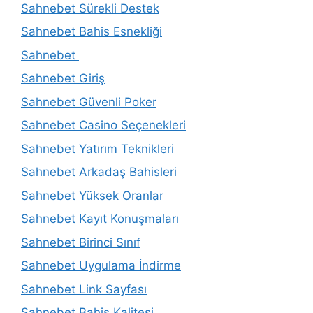
Sahnebet Sürekli Destek
Sahnebet Bahis Esnekliği
Sahnebet
Sahnebet Giriş
Sahnebet Güvenli Poker
Sahnebet Casino Seçenekleri
Sahnebet Yatırım Teknikleri
Sahnebet Arkadaş Bahisleri
Sahnebet Yüksek Oranlar
Sahnebet Kayıt Konuşmaları
Sahnebet Birinci Sınıf
Sahnebet Uygulama İndirme
Sahnebet Link Sayfası
Sahnebet Bahis Kalitesi