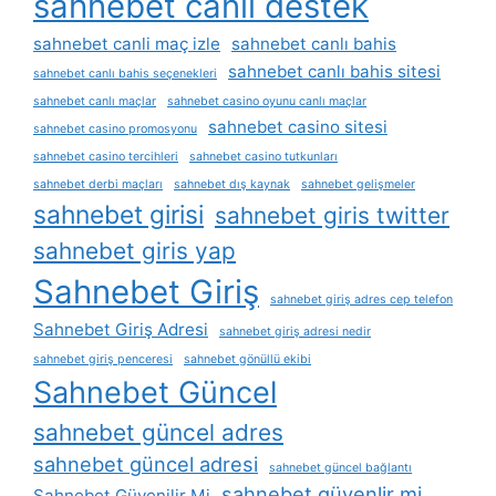
sahnebet canli destek
sahnebet canli maç izle
sahnebet canlı bahis
sahnebet canlı bahis sitesi
sahnebet canlı bahis seçenekleri
sahnebet canlı maçlar
sahnebet casino oyunu canlı maçlar
sahnebet casino sitesi
sahnebet casino promosyonu
sahnebet casino tercihleri
sahnebet casino tutkunları
sahnebet derbi maçları
sahnebet dış kaynak
sahnebet gelişmeler
sahnebet girisi
sahnebet giris twitter
sahnebet giris yap
Sahnebet Giriş
sahnebet giriş adres cep telefon
Sahnebet Giriş Adresi
sahnebet giriş adresi nedir
sahnebet giriş penceresi
sahnebet gönüllü ekibi
Sahnebet Güncel
sahnebet güncel adres
sahnebet güncel adresi
sahnebet güncel bağlantı
sahnebet güvenlir mi
Sahnebet Güvenilir Mi