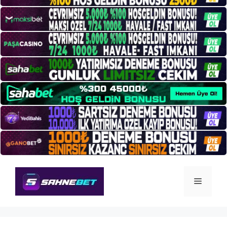
İçeriğe
atla
Menü