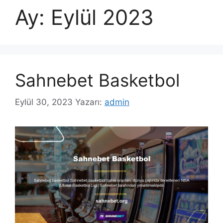
Ay:
Eylül 2023
Sahnebet Basketbol
Eylül 30, 2023
Yazarı:
admin