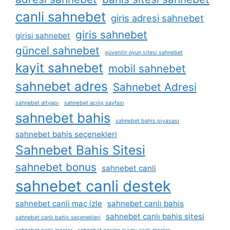
canli sahnebet
giris adresi sahnebet
giris sahnebet
girisi sahnebet
güncel sahnebet
güvenilir oyun sitesi sahnebet
kayit sahnebet
mobil sahnebet
sahnebet adres
Sahnebet Adresi
sahnebet altyapı
sahnebet açılış sayfası
sahnebet bahis
sahnebet bahis piyasası
sahnebet bahis seçenekleri
Sahnebet Bahis Sitesi
sahnebet bonus
sahnebet canli
sahnebet canli destek
sahnebet canli maç izle
sahnebet canlı bahis
sahnebet canlı bahis sitesi
sahnebet canlı bahis seçenekleri