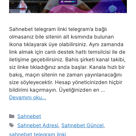
Sahnebet telegram linki telegram’a bağlı
olmasanız bile sitenin alt kısmında bulunan
ikona tıklayarak üye olabilirsiniz. Aynı zamanda
link almak için canlı destek hattı temsilcisi ile de
iletişime geçebilirsiniz. Bahis şirketi kanal takibi,
siz linke tıkladığınız anda başlar. Kanala hızlı bir
bakış, maçın sitenin ne zaman yayınlanacağını
size söyleyecektir. Hesap yöneticinizden hiçbir
bildirimi kaçırmayın. Üyeliğinizden en …
Devamını oku…
Kategoriler
Sahnebet
Etiketler
Sahnebet Adresi
,
Sahnebet Güncel
,
sahnebet telegram linki