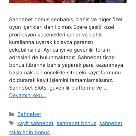
Sahnebet bonus seobahis, bahis ve diğer özel
oyun içerikleri dahil olmak üzere çeşitli özel
promosyon seçenekleri sunar ve bahis
kurallarına uyarak kolayca paranızı
çekebilirsiniz. Ayrıca iyi ve güvenilir forum
adresleri de bulunmaktadır. Sahnebet ticari
bonus itibarına bahis yaparak para kazanmaya
başlamak için öncelikle sitedeki kayıt formunu
doldurarak kayıt işlemini tamamlamalısınız.
Sahnebet Slots, güvenilir platformu ve …
Devamını oku…
Kategoriler
Sahnebet
Etiketler
kayit sahnebet
,
sahnebet bonus
,
sahnebet
takip edin bonus