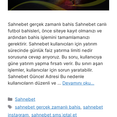
Sahnebet gerçek zamanlı bahis Sahnebet canlı
futbol bahisleri, önce siteye kayıt olmanızı ve
ardından bahis işlemini tamamlamanızı
gerektirir. Sahnebet kullanıcıları için yatırım
sürecinde günlük faiz yatırma limiti nedir
sorusuna cevap arıyoruz. Bu soru, kullanıcıya
güne yatırım yapma fırsatı verir. Bu sınırı aşan
işlemler, kullanıcılar için sorun yaratabilir.
Sahnebet Güncel Adresi Bu nedenle
kullanıcıların düzenli ve …
Devamını oku…
Kategoriler
Sahnebet
Etiketler
sahnebet gerçek zamanlı bahis
,
sahnebet
instagram
,
sahnebet sms i̇ptal et