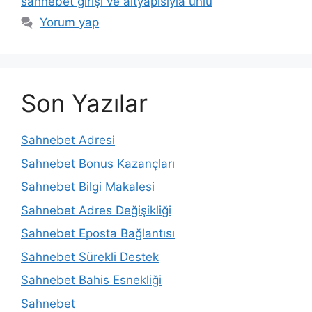
sahnebet girişi ve altyapısıyla ünlü
Yorum yap
Son Yazılar
Sahnebet Adresi
Sahnebet Bonus Kazançları
Sahnebet Bilgi Makalesi
Sahnebet Adres Değişikliği
Sahnebet Eposta Bağlantısı
Sahnebet Sürekli Destek
Sahnebet Bahis Esnekliği
Sahnebet