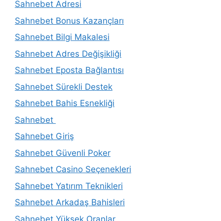
Sahnebet Adresi
Sahnebet Bonus Kazançları
Sahnebet Bilgi Makalesi
Sahnebet Adres Değişikliği
Sahnebet Eposta Bağlantısı
Sahnebet Sürekli Destek
Sahnebet Bahis Esnekliği
Sahnebet
Sahnebet Giriş
Sahnebet Güvenli Poker
Sahnebet Casino Seçenekleri
Sahnebet Yatırım Teknikleri
Sahnebet Arkadaş Bahisleri
Sahnebet Yüksek Oranlar