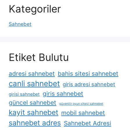
Kategoriler
Sahnebet
Etiket Bulutu
adresi sahnebet
bahis sitesi sahnebet
canli sahnebet
giris adresi sahnebet
giris sahnebet
girisi sahnebet
güncel sahnebet
güvenilir oyun sitesi sahnebet
kayit sahnebet
mobil sahnebet
sahnebet adres
Sahnebet Adresi