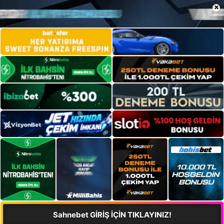
×
Sahnebet GİRİŞ İÇİN TIKLAYINIZ!