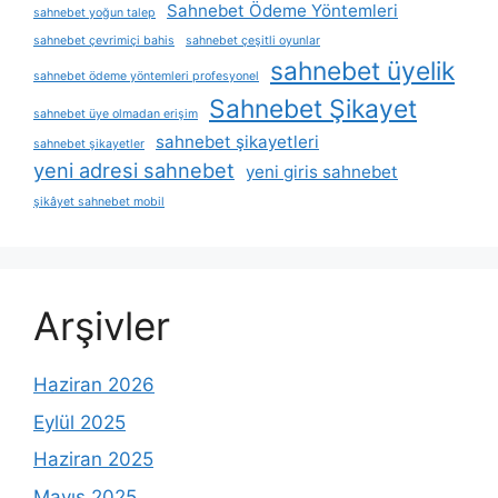
Sahnebet Ödeme Yöntemleri
sahnebet yoğun talep
sahnebet çevrimiçi bahis
sahnebet çeşitli oyunlar
sahnebet üyelik
sahnebet ödeme yöntemleri profesyonel
Sahnebet Şikayet
sahnebet üye olmadan erişim
sahnebet şikayetleri
sahnebet şikayetler
yeni adresi sahnebet
yeni giris sahnebet
şikâyet sahnebet mobil
Arşivler
Haziran 2026
Eylül 2025
Haziran 2025
Mayıs 2025