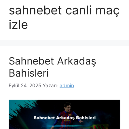
sahnebet canli maç
izle
Sahnebet Arkadaş
Bahisleri
Eylül 24, 2025
Yazarı:
admin