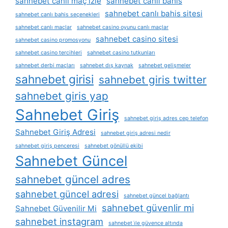
sahnebet canli maç izle
sahnebet canlı bahis
sahnebet canlı bahis sitesi
sahnebet canlı bahis seçenekleri
sahnebet canlı maçlar
sahnebet casino oyunu canlı maçlar
sahnebet casino sitesi
sahnebet casino promosyonu
sahnebet casino tercihleri
sahnebet casino tutkunları
sahnebet derbi maçları
sahnebet dış kaynak
sahnebet gelişmeler
sahnebet girisi
sahnebet giris twitter
sahnebet giris yap
Sahnebet Giriş
sahnebet giriş adres cep telefon
Sahnebet Giriş Adresi
sahnebet giriş adresi nedir
sahnebet giriş penceresi
sahnebet gönüllü ekibi
Sahnebet Güncel
sahnebet güncel adres
sahnebet güncel adresi
sahnebet güncel bağlantı
sahnebet güvenlir mi
Sahnebet Güvenilir Mi
sahnebet instagram
sahnebet i̇le güvence altında