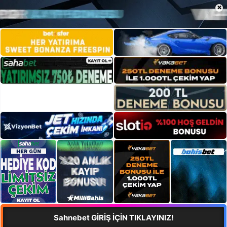
×
Sahnebet GİRİŞ İÇİN TIKLAYINIZ!