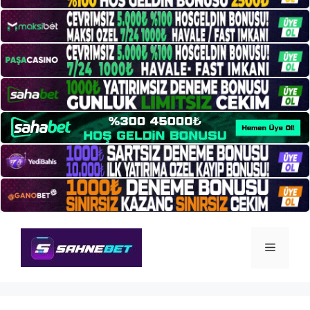
İçeriğe
atla
Menü