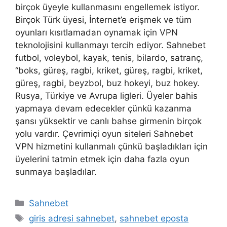
birçok üyeyle kullanmasını engellemek istiyor.
Birçok Türk üyesi, İnternet’e erişmek ve tüm
oyunları kısıtlamadan oynamak için VPN
teknolojisini kullanmayı tercih ediyor. Sahnebet
futbol, voleybol, kayak, tenis, bilardo, satranç,
“boks, güreş, ragbi, kriket, güreş, ragbi, kriket,
güreş, ragbi, beyzbol, buz hokeyi, buz hokey.
Rusya, Türkiye ve Avrupa ligleri. Üyeler bahis
yapmaya devam edecekler çünkü kazanma
şansı yüksektir ve canlı bahse girmenin birçok
yolu vardır. Çevrimiçi oyun siteleri Sahnebet
VPN hizmetini kullanmalı çünkü başladıkları için
üyelerini tatmin etmek için daha fazla oyun
sunmaya başladılar.
Kategoriler
Sahnebet
Etiketler
giris adresi sahnebet
,
sahnebet eposta