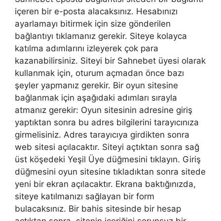
içeren bir e-posta alacaksınız. Hesabınızı
ayarlamayı bitirmek için size gönderilen
bağlantıyı tıklamanız gerekir. Siteye kolayca
katılma adımlarını izleyerek çok para
kazanabilirsiniz. Siteyi bir Sahnebet üyesi olarak
kullanmak için, oturum açmadan önce bazı
şeyler yapmanız gerekir. Bir oyun sitesine
bağlanmak için aşağıdaki adımları sırayla
atmanız gerekir: Oyun sitesinin adresine giriş
yaptıktan sonra bu adres bilgilerini tarayıcınıza
girmelisiniz. Adres tarayıcıya girdikten sonra
web sitesi açılacaktır. Siteyi açtıktan sonra sağ
üst köşedeki Yeşil Üye düğmesini tıklayın. Giriş
düğmesini oyun sitesine tıkladıktan sonra sitede
yeni bir ekran açılacaktır. Ekrana baktığınızda,
siteye katılmanızı sağlayan bir form
bulacaksınız. Bir bahis sitesinde bir hesap