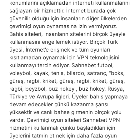
konumlarını açıklamadan interneti kullanmalarını
sağlayan bir hizmettir. İnternet burada çok
güvenilir olduğu için insanların diğer ülkelerden
çevrimiçi oyun oynamasına izin vermiyoruz.
Bahis siteleri, insanların sitelerini birçok üyeyle
kullanmasını engellemek istiyor. Birçok Türk
üyesi, İnternet’e erişmek ve tüm oyunları
kısıtlamadan oynamak için VPN teknolojisini
kullanmayı tercih ediyor. Sahnebet futbol,
voleybol, kayak, tenis, bilardo, satranç, “boks,
güreş, ragbi, kriket, güreş, ragbi, kriket, güreş,
ragbi, beyzbol, buz hokeyi, buz hokey. Rusya,
Türkiye ve Avrupa ligleri. Üyeler bahis yapmaya
devam edecekler çünkü kazanma şansı
yüksektir ve canlı bahse girmenin birçok yolu
vardır. Çevrimiçi oyun siteleri Sahnebet VPN
hizmetini kullanmalı çünkü başladıkları için
üyelerini tatmin etmek için daha fazla oyun