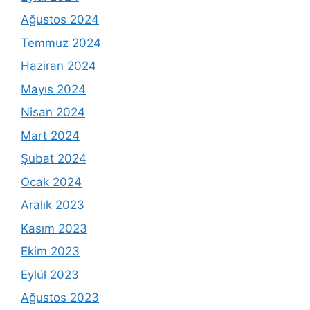
Ağustos 2024
Temmuz 2024
Haziran 2024
Mayıs 2024
Nisan 2024
Mart 2024
Şubat 2024
Ocak 2024
Aralık 2023
Kasım 2023
Ekim 2023
Eylül 2023
Ağustos 2023