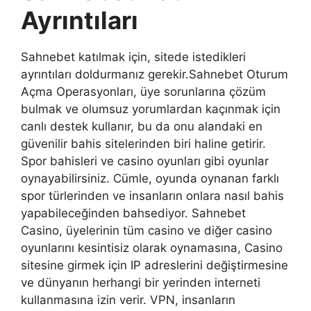
Ayrıntıları
Sahnebet katılmak için, sitede istedikleri
ayrıntıları doldurmanız gerekir.Sahnebet Oturum
Açma Operasyonları, üye sorunlarına çözüm
bulmak ve olumsuz yorumlardan kaçınmak için
canlı destek kullanır, bu da onu alandaki en
güvenilir bahis sitelerinden biri haline getirir.
Spor bahisleri ve casino oyunları gibi oyunlar
oynayabilirsiniz. Cümle, oyunda oynanan farklı
spor türlerinden ve insanların onlara nasıl bahis
yapabileceğinden bahsediyor. Sahnebet
Casino, üyelerinin tüm casino ve diğer casino
oyunlarını kesintisiz olarak oynamasına, Casino
sitesine girmek için IP adreslerini değiştirmesine
ve dünyanın herhangi bir yerinden interneti
kullanmasına izin verir. VPN, insanların