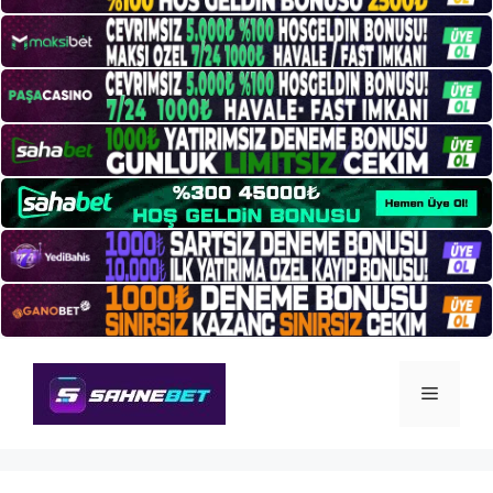
İçeriğe
atla
Menü