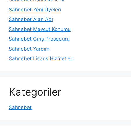
Sahnebet Yeni Üyeleri
Sahnebet Alan Adı
Sahnebet Mevcut Konumu
Sahnebet Giriş Prosedürü
Sahnebet Yardım
Sahnebet Lisans Hizmetleri
Kategoriler
Sahnebet