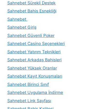
Sahnebet Sürekli Destek
Sahnebet Bahis Esnekliği
Sahnebet
Sahnebet Giriş
Sahnebet Güvenli Poker
Sahnebet Casino Seçenekleri
Sahnebet Yatırım Teknikleri
Sahnebet Arkadaş Bahisleri
Sahnebet Yüksek Oranlar
Sahnebet Kayıt Konuşmaları
Sahnebet Birinci Sınıf
Sahnebet Uygulama İndirme
Sahnebet Link Sayfası
Sahnebet Bahis Kalitesi