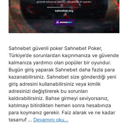
Sahnebet güvenli poker Sahnebet Poker,
Türkiye’de sorunlardan kaçınmanıza ve güvende
kalmanıza yardımcı olan popüler bir oyundur.
Bugün giriş yaparak Sahnebet daha fazla para
kazanabilirsiniz. Sahnebet size gönderdiği yeni
giriş adresini kullanabilirsiniz veya kimlik
adresinizi değiştirerek bu sorunları
kaldırabilirsiniz. Bahse girmeyi seviyorsanız,
katılmayı bitirdikten hemen sonra hesabınıza
para koymanız gerekir. Faiz alarak ve ne kadar
tasarruf …
Devamını oku…