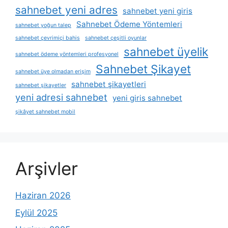
sahnebet yeni adres
sahnebet yeni giris
Sahnebet Ödeme Yöntemleri
sahnebet yoğun talep
sahnebet çevrimiçi bahis
sahnebet çeşitli oyunlar
sahnebet üyelik
sahnebet ödeme yöntemleri profesyonel
Sahnebet Şikayet
sahnebet üye olmadan erişim
sahnebet şikayetleri
sahnebet şikayetler
yeni adresi sahnebet
yeni giris sahnebet
şikâyet sahnebet mobil
Arşivler
Haziran 2026
Eylül 2025