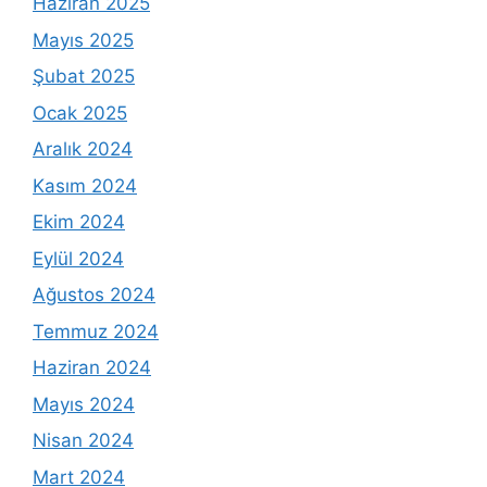
Haziran 2025
Mayıs 2025
Şubat 2025
Ocak 2025
Aralık 2024
Kasım 2024
Ekim 2024
Eylül 2024
Ağustos 2024
Temmuz 2024
Haziran 2024
Mayıs 2024
Nisan 2024
Mart 2024