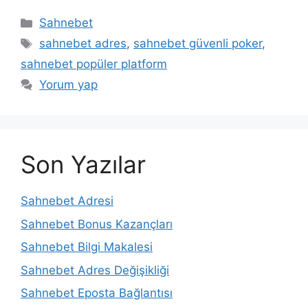
Kategoriler
Sahnebet
Etiketler
sahnebet adres
,
sahnebet güvenli poker
,
sahnebet popüler platform
Yorum yap
Son Yazılar
Sahnebet Adresi
Sahnebet Bonus Kazançları
Sahnebet Bilgi Makalesi
Sahnebet Adres Değişikliği
Sahnebet Eposta Bağlantısı