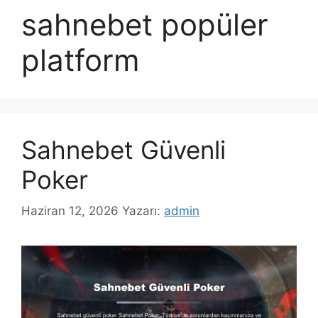
sahnebet popüler
platform
Sahnebet Güvenli
Poker
Haziran 12, 2026
Yazarı:
admin