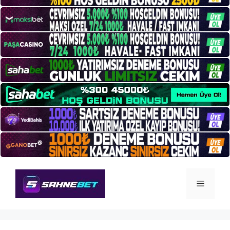
İçeriğe
atla
Menü