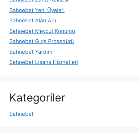
Sahnebet Yeni Üyeleri
Sahnebet Alan Adı
Sahnebet Mevcut Konumu
Sahnebet Giriş Prosedürü
Sahnebet Yardım
Sahnebet Lisans Hizmetleri
Kategoriler
Sahnebet