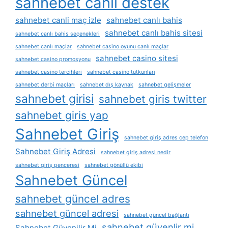
sahnebet canli destek
sahnebet canli maç izle
sahnebet canlı bahis
sahnebet canlı bahis sitesi
sahnebet canlı bahis seçenekleri
sahnebet canlı maçlar
sahnebet casino oyunu canlı maçlar
sahnebet casino sitesi
sahnebet casino promosyonu
sahnebet casino tercihleri
sahnebet casino tutkunları
sahnebet derbi maçları
sahnebet dış kaynak
sahnebet gelişmeler
sahnebet girisi
sahnebet giris twitter
sahnebet giris yap
Sahnebet Giriş
sahnebet giriş adres cep telefon
Sahnebet Giriş Adresi
sahnebet giriş adresi nedir
sahnebet giriş penceresi
sahnebet gönüllü ekibi
Sahnebet Güncel
sahnebet güncel adres
sahnebet güncel adresi
sahnebet güncel bağlantı
sahnebet güvenlir mi
Sahnebet Güvenilir Mi