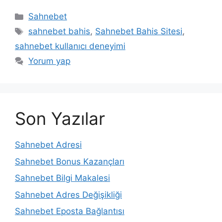
Kategoriler
Sahnebet
Etiketler
sahnebet bahis
,
Sahnebet Bahis Sitesi
,
sahnebet kullanıcı deneyimi
Yorum yap
Son Yazılar
Sahnebet Adresi
Sahnebet Bonus Kazançları
Sahnebet Bilgi Makalesi
Sahnebet Adres Değişikliği
Sahnebet Eposta Bağlantısı