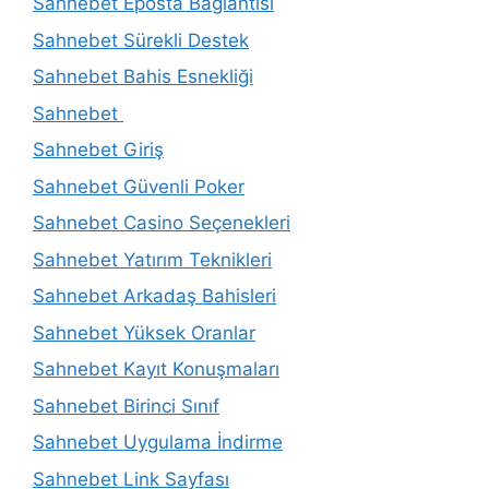
Sahnebet Eposta Bağlantısı
Sahnebet Sürekli Destek
Sahnebet Bahis Esnekliği
Sahnebet
Sahnebet Giriş
Sahnebet Güvenli Poker
Sahnebet Casino Seçenekleri
Sahnebet Yatırım Teknikleri
Sahnebet Arkadaş Bahisleri
Sahnebet Yüksek Oranlar
Sahnebet Kayıt Konuşmaları
Sahnebet Birinci Sınıf
Sahnebet Uygulama İndirme
Sahnebet Link Sayfası