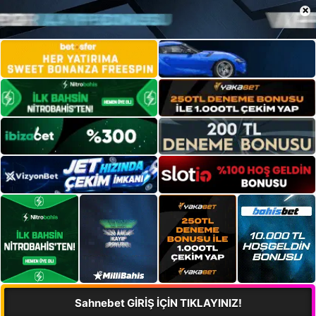
×
Sahnebet GİRİŞ İÇİN TIKLAYINIZ!