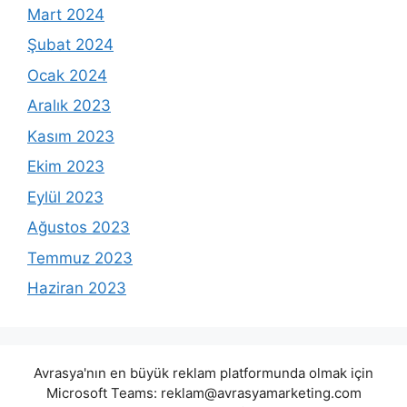
Mart 2024
Şubat 2024
Ocak 2024
Aralık 2023
Kasım 2023
Ekim 2023
Eylül 2023
Ağustos 2023
Temmuz 2023
Haziran 2023
Avrasya'nın en büyük reklam platformunda olmak için
Microsoft Teams:
reklam@avrasyamarketing.com