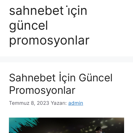
sahnebet i̇çin
güncel
promosyonlar
Sahnebet İçin Güncel
Promosyonlar
Temmuz 8, 2023
Yazarı:
admin