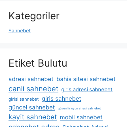
Kategoriler
Sahnebet
Etiket Bulutu
adresi sahnebet
bahis sitesi sahnebet
canli sahnebet
giris adresi sahnebet
giris sahnebet
girisi sahnebet
güncel sahnebet
güvenilir oyun sitesi sahnebet
kayit sahnebet
mobil sahnebet