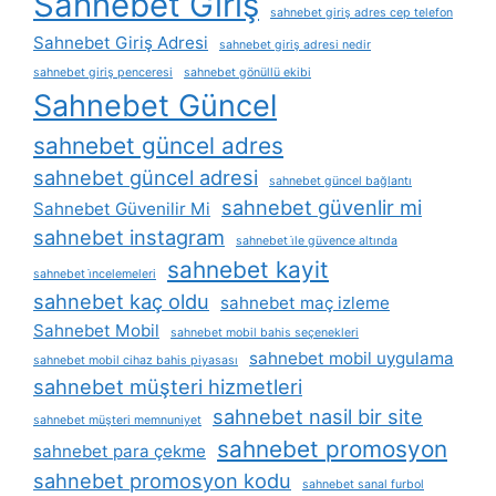
Sahnebet Giriş
sahnebet giriş adres cep telefon
Sahnebet Giriş Adresi
sahnebet giriş adresi nedir
sahnebet giriş penceresi
sahnebet gönüllü ekibi
Sahnebet Güncel
sahnebet güncel adres
sahnebet güncel adresi
sahnebet güncel bağlantı
sahnebet güvenlir mi
Sahnebet Güvenilir Mi
sahnebet instagram
sahnebet i̇le güvence altında
sahnebet kayit
sahnebet i̇ncelemeleri
sahnebet kaç oldu
sahnebet maç izleme
Sahnebet Mobil
sahnebet mobil bahis seçenekleri
sahnebet mobil uygulama
sahnebet mobil cihaz bahis piyasası
sahnebet müşteri hizmetleri
sahnebet nasil bir site
sahnebet müşteri memnuniyet
sahnebet promosyon
sahnebet para çekme
sahnebet promosyon kodu
sahnebet sanal furbol