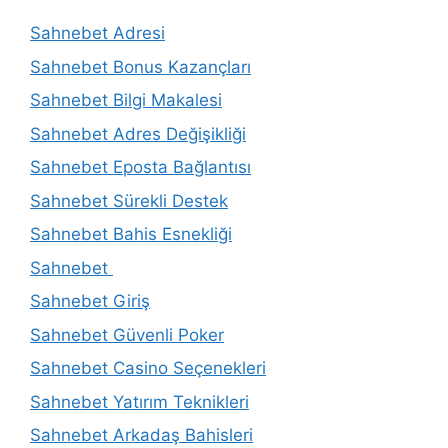
Sahnebet Adresi
Sahnebet Bonus Kazançları
Sahnebet Bilgi Makalesi
Sahnebet Adres Değişikliği
Sahnebet Eposta Bağlantısı
Sahnebet Sürekli Destek
Sahnebet Bahis Esnekliği
Sahnebet
Sahnebet Giriş
Sahnebet Güvenli Poker
Sahnebet Casino Seçenekleri
Sahnebet Yatırım Teknikleri
Sahnebet Arkadaş Bahisleri