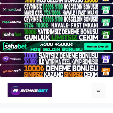
İçeriğe
atla
Menü