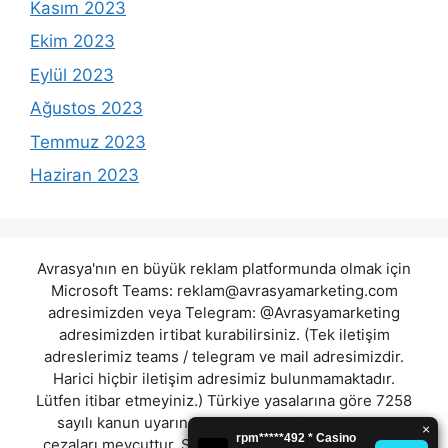
Kasım 2023
Ekim 2023
Eylül 2023
Ağustos 2023
Temmuz 2023
Haziran 2023
Avrasya'nın en büyük reklam platformunda olmak için
Microsoft Teams:
reklam@avrasyamarketing.com
adresimizden veya Telegram: @Avrasyamarketing
adresimizden irtibat kurabilirsiniz. (Tek iletişim
adreslerimiz teams / telegram ve mail adresimizdir.
Harici hiçbir iletişim adresimiz bulunmamaktadır.
Lütfen itibar etmeyiniz.) Türkiye yasalarına göre 7258
sayılı kanun uyarınca yasa dışı bahis oynamanın
cezaları mevcuttur. Şu an bulunduğunuz site hiç bir