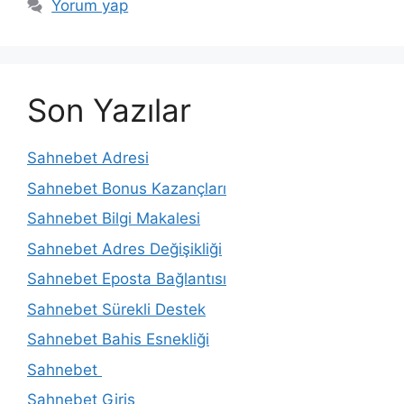
Yorum yap
Son Yazılar
Sahnebet Adresi
Sahnebet Bonus Kazançları
Sahnebet Bilgi Makalesi
Sahnebet Adres Değişikliği
Sahnebet Eposta Bağlantısı
Sahnebet Sürekli Destek
Sahnebet Bahis Esnekliği
Sahnebet
Sahnebet Giriş