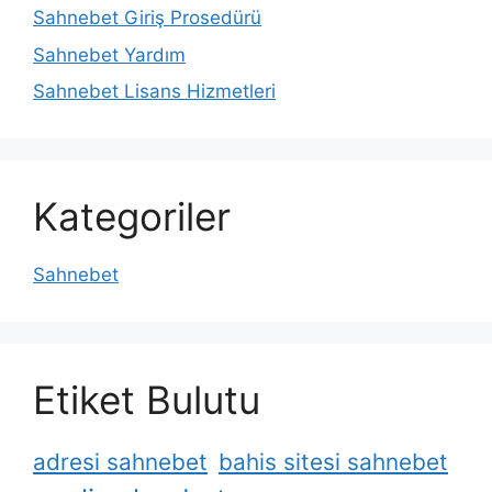
Sahnebet Giriş Prosedürü
Sahnebet Yardım
Sahnebet Lisans Hizmetleri
Kategoriler
Sahnebet
Etiket Bulutu
adresi sahnebet
bahis sitesi sahnebet