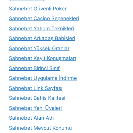
Sahnebet Güvenli Poker
Sahnebet Casino Seçenekleri
Sahnebet Yatırım Teknikleri
Sahnebet Arkadaş Bahisleri
Sahnebet Yüksek Oranlar
Sahnebet Kayıt Konuşmaları
Sahnebet Birinci Sınıf
Sahnebet Uygulama İndirme
Sahnebet Link Sayfası
Sahnebet Bahis Kalitesi
Sahnebet Yeni Üyeleri
Sahnebet Alan Adı
Sahnebet Mevcut Konumu