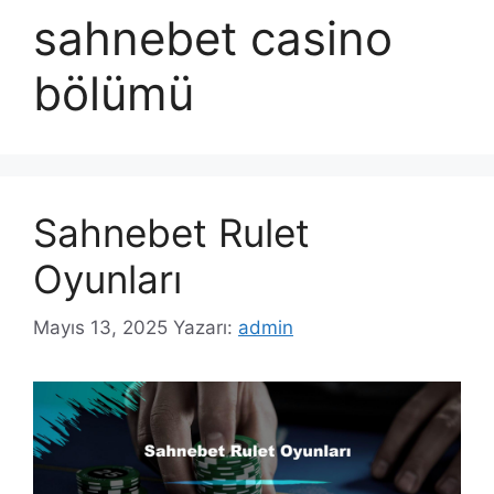
sahnebet casino
bölümü
Sahnebet Rulet
Oyunları
Mayıs 13, 2025
Yazarı:
admin