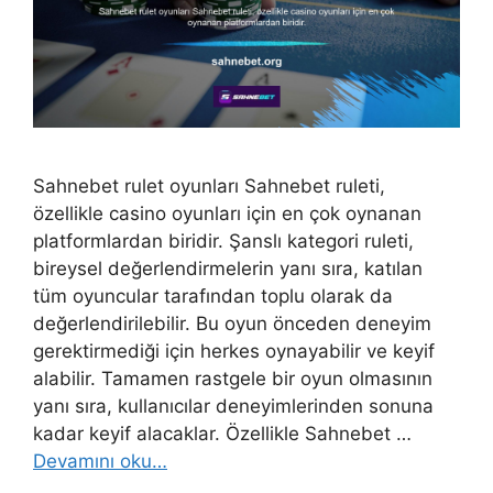
Sahnebet rulet oyunları Sahnebet ruleti,
özellikle casino oyunları için en çok oynanan
platformlardan biridir. Şanslı kategori ruleti,
bireysel değerlendirmelerin yanı sıra, katılan
tüm oyuncular tarafından toplu olarak da
değerlendirilebilir. Bu oyun önceden deneyim
gerektirmediği için herkes oynayabilir ve keyif
alabilir. Tamamen rastgele bir oyun olmasının
yanı sıra, kullanıcılar deneyimlerinden sonuna
kadar keyif alacaklar. Özellikle Sahnebet …
Devamını oku…