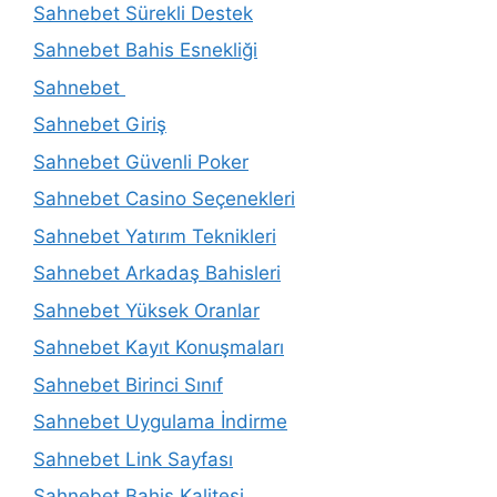
Sahnebet Sürekli Destek
Sahnebet Bahis Esnekliği
Sahnebet
Sahnebet Giriş
Sahnebet Güvenli Poker
Sahnebet Casino Seçenekleri
Sahnebet Yatırım Teknikleri
Sahnebet Arkadaş Bahisleri
Sahnebet Yüksek Oranlar
Sahnebet Kayıt Konuşmaları
Sahnebet Birinci Sınıf
Sahnebet Uygulama İndirme
Sahnebet Link Sayfası
Sahnebet Bahis Kalitesi