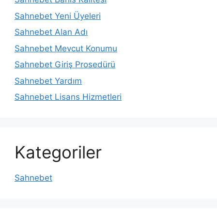
Sahnebet Yeni Üyeleri
Sahnebet Alan Adı
Sahnebet Mevcut Konumu
Sahnebet Giriş Prosedürü
Sahnebet Yardım
Sahnebet Lisans Hizmetleri
Kategoriler
Sahnebet