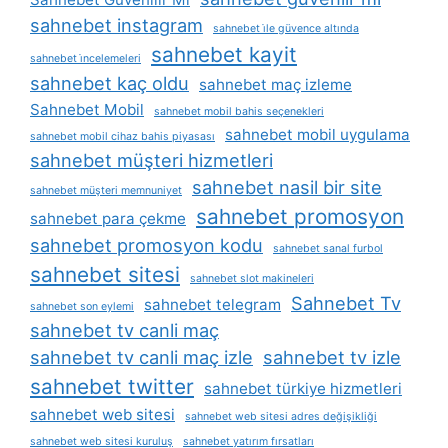
sahnebet instagram
sahnebet i̇le güvence altında
sahnebet kayit
sahnebet i̇ncelemeleri
sahnebet kaç oldu
sahnebet maç izleme
Sahnebet Mobil
sahnebet mobil bahis seçenekleri
sahnebet mobil uygulama
sahnebet mobil cihaz bahis piyasası
sahnebet müşteri hizmetleri
sahnebet nasil bir site
sahnebet müşteri memnuniyet
sahnebet promosyon
sahnebet para çekme
sahnebet promosyon kodu
sahnebet sanal furbol
sahnebet sitesi
sahnebet slot makineleri
Sahnebet Tv
sahnebet telegram
sahnebet son eylemi
sahnebet tv canli maç
sahnebet tv canli maç izle
sahnebet tv izle
sahnebet twitter
sahnebet türkiye hizmetleri
sahnebet web sitesi
sahnebet web sitesi adres değişikliği
sahnebet web sitesi kuruluş
sahnebet yatırım fırsatları