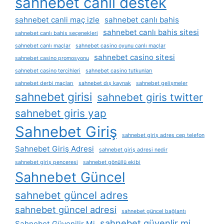
sahnebet canli destek
sahnebet canli maç izle
sahnebet canlı bahis
sahnebet canlı bahis sitesi
sahnebet canlı bahis seçenekleri
sahnebet canlı maçlar
sahnebet casino oyunu canlı maçlar
sahnebet casino sitesi
sahnebet casino promosyonu
sahnebet casino tercihleri
sahnebet casino tutkunları
sahnebet derbi maçları
sahnebet dış kaynak
sahnebet gelişmeler
sahnebet girisi
sahnebet giris twitter
sahnebet giris yap
Sahnebet Giriş
sahnebet giriş adres cep telefon
Sahnebet Giriş Adresi
sahnebet giriş adresi nedir
sahnebet giriş penceresi
sahnebet gönüllü ekibi
Sahnebet Güncel
sahnebet güncel adres
sahnebet güncel adresi
sahnebet güncel bağlantı
sahnebet güvenlir mi
Sahnebet Güvenilir Mi