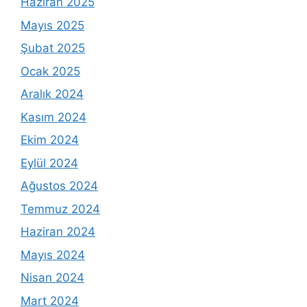
Haziran 2025
Mayıs 2025
Şubat 2025
Ocak 2025
Aralık 2024
Kasım 2024
Ekim 2024
Eylül 2024
Ağustos 2024
Temmuz 2024
Haziran 2024
Mayıs 2024
Nisan 2024
Mart 2024