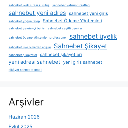
sahnebet web sitesi kuruluş
sahnebet yatırım fırsatları
sahnebet yeni adres
sahnebet yeni giris
Sahnebet Ödeme Yöntemleri
sahnebet yoğun talep
sahnebet çevrimiçi bahis
sahnebet çeşitli oyunlar
sahnebet üyelik
sahnebet ödeme yöntemleri profesyonel
Sahnebet Şikayet
sahnebet üye olmadan erişim
sahnebet şikayetleri
sahnebet şikayetler
yeni adresi sahnebet
yeni giris sahnebet
şikâyet sahnebet mobil
Arşivler
Haziran 2026
Eylül 2025