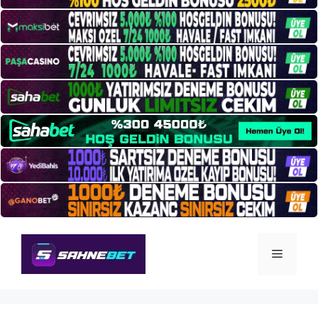
İçeriğe
atla
Menü