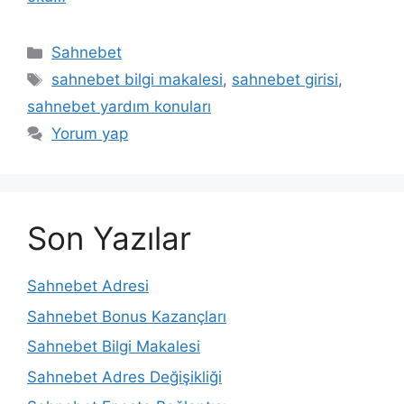
Kategoriler
Sahnebet
Etiketler
sahnebet bilgi makalesi
,
sahnebet girisi
,
sahnebet yardım konuları
Yorum yap
Son Yazılar
Sahnebet Adresi
Sahnebet Bonus Kazançları
Sahnebet Bilgi Makalesi
Sahnebet Adres Değişikliği