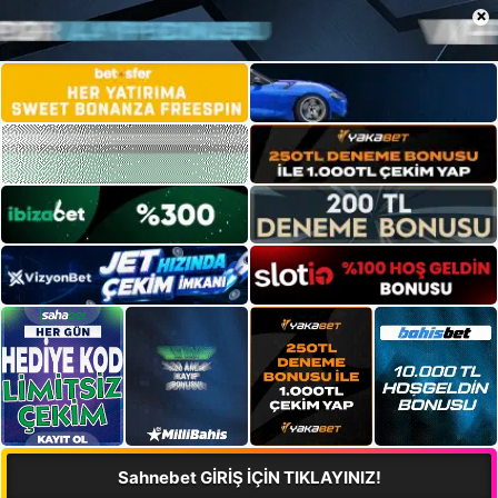
×
Sahnebet GİRİŞ İÇİN TIKLAYINIZ!