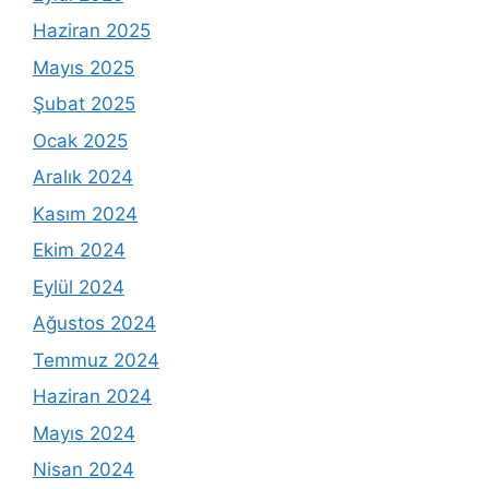
Haziran 2025
Mayıs 2025
Şubat 2025
Ocak 2025
Aralık 2024
Kasım 2024
Ekim 2024
Eylül 2024
Ağustos 2024
Temmuz 2024
Haziran 2024
Mayıs 2024
Nisan 2024