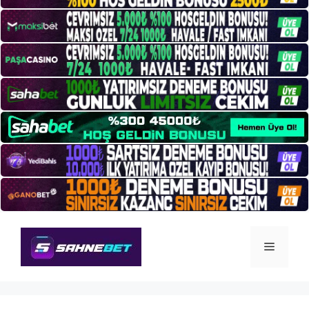
İçeriğe
atla
Menü