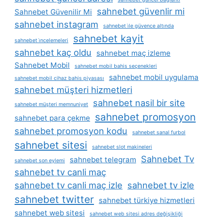
sahnebet güvenlir mi
Sahnebet Güvenilir Mi
sahnebet instagram
sahnebet i̇le güvence altında
sahnebet kayit
sahnebet i̇ncelemeleri
sahnebet kaç oldu
sahnebet maç izleme
Sahnebet Mobil
sahnebet mobil bahis seçenekleri
sahnebet mobil uygulama
sahnebet mobil cihaz bahis piyasası
sahnebet müşteri hizmetleri
sahnebet nasil bir site
sahnebet müşteri memnuniyet
sahnebet promosyon
sahnebet para çekme
sahnebet promosyon kodu
sahnebet sanal furbol
sahnebet sitesi
sahnebet slot makineleri
Sahnebet Tv
sahnebet telegram
sahnebet son eylemi
sahnebet tv canli maç
sahnebet tv canli maç izle
sahnebet tv izle
sahnebet twitter
sahnebet türkiye hizmetleri
sahnebet web sitesi
sahnebet web sitesi adres değişikliği