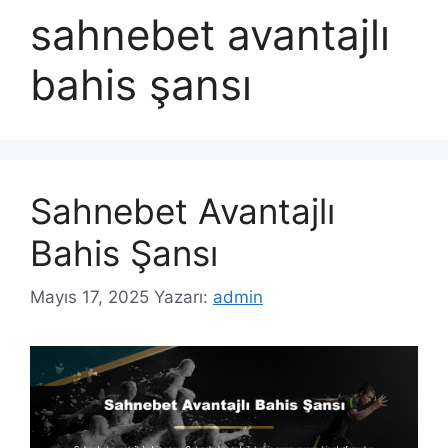
sahnebet avantajlı
bahis şansı
Sahnebet Avantajlı
Bahis Şansı
Mayıs 17, 2025
Yazarı:
admin