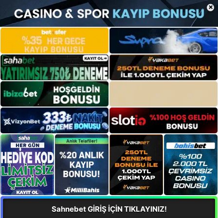
×
Sahnebet GİRİŞ İÇİN TIKLAYINIZ!