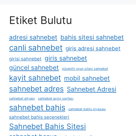
Etiket Bulutu
adresi sahnebet
bahis sitesi sahnebet
canli sahnebet
giris adresi sahnebet
giris sahnebet
girisi sahnebet
güncel sahnebet
güvenilir oyun sitesi sahnebet
kayit sahnebet
mobil sahnebet
sahnebet adres
Sahnebet Adresi
sahnebet altyapı
sahnebet açılış sayfası
sahnebet bahis
sahnebet bahis piyasası
sahnebet bahis seçenekleri
Sahnebet Bahis Sitesi