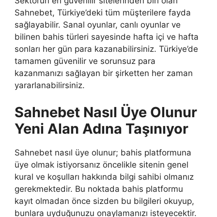
Sektörün en güvenilir sitelerinden biri olan
Sahnebet, Türkiye’deki tüm müşterilere fayda
sağlayabilir. Sanal oyunlar, canlı oyunlar ve
bilinen bahis türleri sayesinde hafta içi ve hafta
sonları her gün para kazanabilirsiniz. Türkiye’de
tamamen güvenilir ve sorunsuz para
kazanmanızı sağlayan bir şirketten her zaman
yararlanabilirsiniz.
Sahnebet Nasıl Üye Olunur
Yeni Alan Adına Taşınıyor
Sahnebet nasıl üye olunur; bahis platformuna
üye olmak istiyorsanız öncelikle sitenin genel
kural ve koşulları hakkında bilgi sahibi olmanız
gerekmektedir. Bu noktada bahis platformu
kayıt olmadan önce sizden bu bilgileri okuyup,
bunlara uyduğunuzu onaylamanızı isteyecektir.