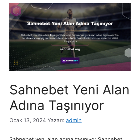
Sahnebet Yeni Alan
Adına Taşınıyor
Ocak 13, 2024
Yazarı:
admin
Sahnebet yeni alan adına taşınıyor Sahnebet