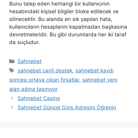
Bunu talep eden herhangi bir kullanıcının
hesabındaki kişisel bilgiler bloke edilecek ve
silinecektir. Bu alanda en sık yapılan hata,
kullanıcıların hesaplarını kapatmadan başkasına
devretmeleridir. Bu gibi durumlarda her iki taraf
da suçludur.
Kategoriler
Sahnebet
Etiketler
sahnebet canli destek
,
sahnebet kaydı
sonrası ortaya çıkan fırsatlar
,
sahnebet yeni
alan adına taşınıyor
Sahnebet Casino
Sahnebet Güncel Giriş Adresini Öğrenin