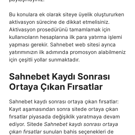
Bu konulara ek olarak siteye üyelik oluştururken
aktivasyon sürecine de dikkat etmelisiniz.
Aktivasyon prosedürünü tamamlamak için
kullanıcıların hesaplarına ilk para yatırma işlemi
yapması gerekir. Sahnebet web sitesi ayrıca
yatırımınızın ilk adımında promosyon alabilmeniz
için çeşitli yollar sunmaktadır.
Sahnebet Kaydı Sonrası
Ortaya Çıkan Fırsatlar
Sahnebet kaydı sonrası ortaya çıkan fırsatlar:
Kayıt aşamasından sonra sitede ortaya çıkan
fırsatlar piyasada değişiklik yaratmaya devam
ediyor. Sitede
Sahnebet kaydı sonrası ortaya
çıkan fırsatlar
sunulan bahis seçenekleri de