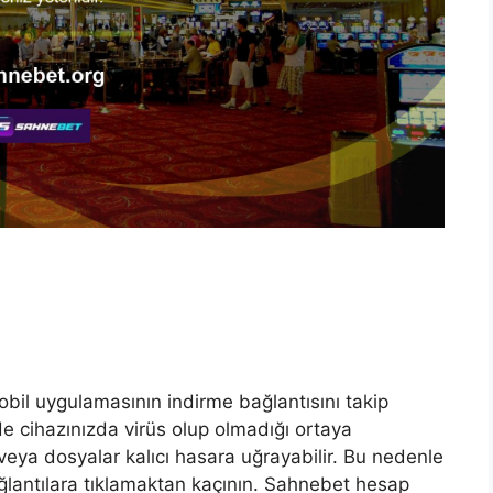
bil uygulamasının indirme bağlantısını takip
de cihazınızda virüs olup olmadığı ortaya
 veya dosyalar kalıcı hasara uğrayabilir. Bu nedenle
ğlantılara tıklamaktan kaçının. Sahnebet hesap