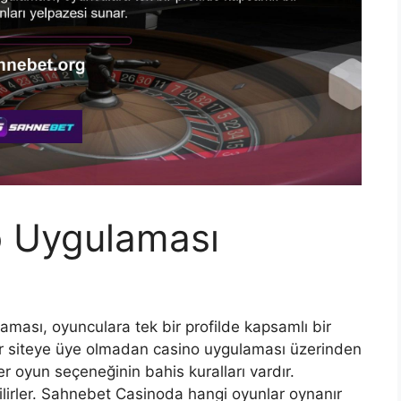
 Uygulaması
ması, oyunculara tek bir profilde kapsamlı bir
ar siteye üye olmadan casino uygulaması üzerinden
er oyun seçeneğinin bahis kuralları vardır.
lirler. Sahnebet Casinoda hangi oyunlar oynanır