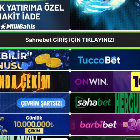
Sahnebet GİRİŞ İÇİN TIKLAYINIZ!