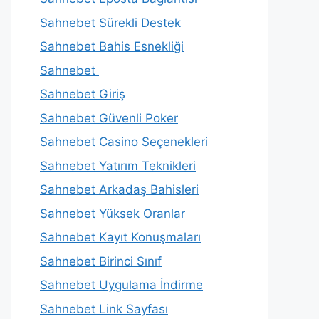
Sahnebet Sürekli Destek
Sahnebet Bahis Esnekliği
Sahnebet
Sahnebet Giriş
Sahnebet Güvenli Poker
Sahnebet Casino Seçenekleri
Sahnebet Yatırım Teknikleri
Sahnebet Arkadaş Bahisleri
Sahnebet Yüksek Oranlar
Sahnebet Kayıt Konuşmaları
Sahnebet Birinci Sınıf
Sahnebet Uygulama İndirme
Sahnebet Link Sayfası