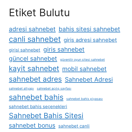
Etiket Bulutu
adresi sahnebet
bahis sitesi sahnebet
canli sahnebet
giris adresi sahnebet
giris sahnebet
girisi sahnebet
güncel sahnebet
güvenilir oyun sitesi sahnebet
kayit sahnebet
mobil sahnebet
sahnebet adres
Sahnebet Adresi
sahnebet altyapı
sahnebet açılış sayfası
sahnebet bahis
sahnebet bahis piyasası
sahnebet bahis seçenekleri
Sahnebet Bahis Sitesi
sahnebet bonus
sahnebet canli