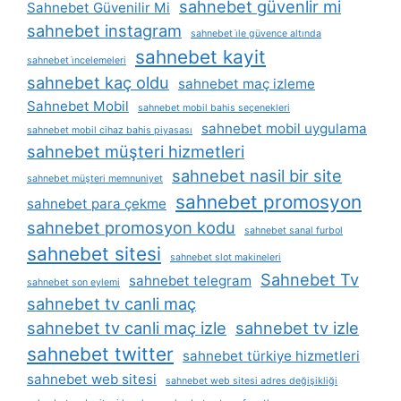
sahnebet güvenlir mi
Sahnebet Güvenilir Mi
sahnebet instagram
sahnebet i̇le güvence altında
sahnebet kayit
sahnebet i̇ncelemeleri
sahnebet kaç oldu
sahnebet maç izleme
Sahnebet Mobil
sahnebet mobil bahis seçenekleri
sahnebet mobil uygulama
sahnebet mobil cihaz bahis piyasası
sahnebet müşteri hizmetleri
sahnebet nasil bir site
sahnebet müşteri memnuniyet
sahnebet promosyon
sahnebet para çekme
sahnebet promosyon kodu
sahnebet sanal furbol
sahnebet sitesi
sahnebet slot makineleri
Sahnebet Tv
sahnebet telegram
sahnebet son eylemi
sahnebet tv canli maç
sahnebet tv canli maç izle
sahnebet tv izle
sahnebet twitter
sahnebet türkiye hizmetleri
sahnebet web sitesi
sahnebet web sitesi adres değişikliği