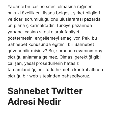
Yabancı bir casino sitesi olmasına rağmen
hukuki özellikleri, lisans belgesi, şirket bilgileri
ve ticari sorumluluğu onu uluslararası pazarda
ön plana çıkarmaktadır. Türkiye pazarında
yabancı casino sitesi olarak faaliyet
göstermesini engellemeyi amaçlıyor. Peki bu
Sahnebet konusunda eğitimli bir Sahnebet
güvenebilir misiniz? Bu, sorunun cevabının boş
olduğu anlamına gelmez. Olması gerektiği gibi
çalışan, yasal prosedürlerin hatasız
tamamlandığı, her türlü hizmetin kontrol altında
olduğu bir web sitesinden bahsediyoruz.
Sahnebet Twitter
Adresi Nedir