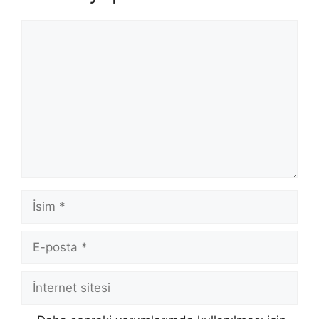
Yorum
İsim
E-
posta
İnternet
sitesi