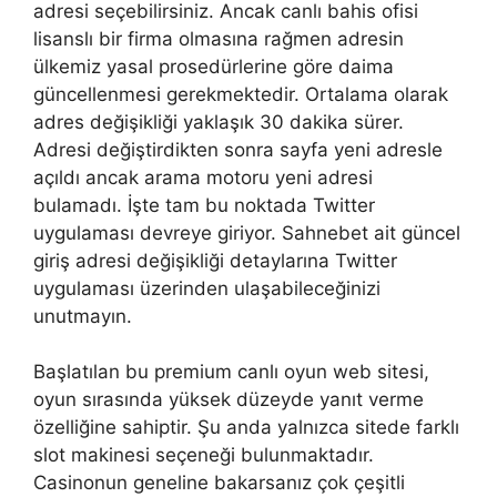
adresi seçebilirsiniz. Ancak canlı bahis ofisi
lisanslı bir firma olmasına rağmen adresin
ülkemiz yasal prosedürlerine göre daima
güncellenmesi gerekmektedir. Ortalama olarak
adres değişikliği yaklaşık 30 dakika sürer.
Adresi değiştirdikten sonra sayfa yeni adresle
açıldı ancak arama motoru yeni adresi
bulamadı. İşte tam bu noktada Twitter
uygulaması devreye giriyor. Sahnebet ait güncel
giriş adresi değişikliği detaylarına Twitter
uygulaması üzerinden ulaşabileceğinizi
unutmayın.
Başlatılan bu premium canlı oyun web sitesi,
oyun sırasında yüksek düzeyde yanıt verme
özelliğine sahiptir. Şu anda yalnızca sitede farklı
slot makinesi seçeneği bulunmaktadır.
Casinonun geneline bakarsanız çok çeşitli