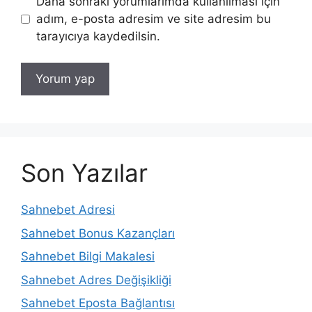
Daha sonraki yorumlarımda kullanılması için
adım, e-posta adresim ve site adresim bu
tarayıcıya kaydedilsin.
Son Yazılar
Sahnebet Adresi
Sahnebet Bonus Kazançları
Sahnebet Bilgi Makalesi
Sahnebet Adres Değişikliği
Sahnebet Eposta Bağlantısı