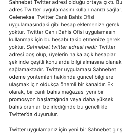
Sahnebet Twitter adresi olduğu ortaya çıktı. Bu
adres Twitter uygulamasını kullanmanızı sağlar.
Geleneksel Twitter Canlı Bahis Ofisi
uygulamasındaki gibi hesap eklemenize gerek
yoktur. Twitter Canlı Bahis Ofisi uygulamasını
kullanmak için bu hesabı takip etmenize gerek
yoktur.
Sahnebet twitter adresi nedir
Twitter
adresi boş olup, üyelerin halka açık hesaplar
şeklinde çeşitli konularda bilgi almasına olanak
sağlamaktadır. Twitter uygulaması Sahnebet
ödeme yöntemleri hakkında güncel bilgilere
ulaşmak için oldukça önemli bir kanaldır. Ek
olarak, bir canlı bahis mağazası yeni bir
promosyon başlattığında veya daha yüksek
bahis oranları belirlediğinde bu genellikle
Twitter’da duyurulur.
Twitter uygulamanız için yeni bir Sahnebet giriş