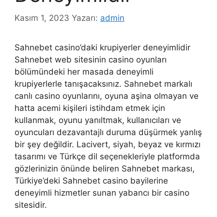
Kasım 1, 2023
Yazarı:
admin
Sahnebet casino’daki krupiyerler deneyimlidir
Sahnebet web sitesinin casino oyunları
bölümündeki her masada deneyimli
krupiyerlerle tanışacaksınız. Sahnebet markalı
canlı casino oyunlarını, oyuna aşina olmayan ve
hatta acemi kişileri istihdam etmek için
kullanmak, oyunu yanıltmak, kullanıcıları ve
oyuncuları dezavantajlı duruma düşürmek yanlış
bir şey değildir. Lacivert, siyah, beyaz ve kırmızı
tasarımı ve Türkçe dil seçenekleriyle platformda
gözlerinizin önünde beliren Sahnebet markası,
Türkiye’deki Sahnebet casino bayilerine
deneyimli hizmetler sunan yabancı bir casino
sitesidir.