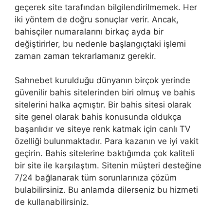
geçerek site tarafından bilgilendirilmemek. Her
iki yöntem de doğru sonuçlar verir. Ancak,
bahisçiler numaralarını birkaç ayda bir
değiştirirler, bu nedenle başlangıçtaki işlemi
zaman zaman tekrarlamanız gerekir.
Sahnebet kurulduğu dünyanın birçok yerinde
güvenilir bahis sitelerinden biri olmuş ve bahis
sitelerini halka açmıştır. Bir bahis sitesi olarak
site genel olarak bahis konusunda oldukça
başarılıdır ve siteye renk katmak için canlı TV
özelliği bulunmaktadır. Para kazanın ve iyi vakit
geçirin. Bahis sitelerine baktığımda çok kaliteli
bir site ile karşılaştım. Sitenin müşteri desteğine
7/24 bağlanarak tüm sorunlarınıza çözüm
bulabilirsiniz. Bu anlamda dilerseniz bu hizmeti
de kullanabilirsiniz.