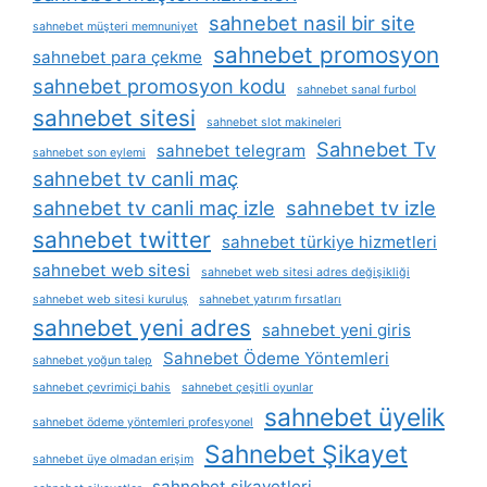
sahnebet nasil bir site
sahnebet müşteri memnuniyet
sahnebet promosyon
sahnebet para çekme
sahnebet promosyon kodu
sahnebet sanal furbol
sahnebet sitesi
sahnebet slot makineleri
Sahnebet Tv
sahnebet telegram
sahnebet son eylemi
sahnebet tv canli maç
sahnebet tv canli maç izle
sahnebet tv izle
sahnebet twitter
sahnebet türkiye hizmetleri
sahnebet web sitesi
sahnebet web sitesi adres değişikliği
sahnebet web sitesi kuruluş
sahnebet yatırım fırsatları
sahnebet yeni adres
sahnebet yeni giris
Sahnebet Ödeme Yöntemleri
sahnebet yoğun talep
sahnebet çevrimiçi bahis
sahnebet çeşitli oyunlar
sahnebet üyelik
sahnebet ödeme yöntemleri profesyonel
Sahnebet Şikayet
sahnebet üye olmadan erişim
sahnebet şikayetleri