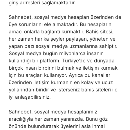
giriş adresleri sağlamaktadır.
Sahnebet, sosyal medya hesapları üzerinden de
üye sorunlarını ele almaktadır. Bu hesapların
amacı onlarla bağlantı kurmaktır. Bahis sitesi,
her zaman harika şeyler paylaşan, yöneten ve
yapan bazı sosyal medya uzmanlarına sahiptir.
Sosyal medya bugün milyonlarca insanın
kullandığı bir platform. Türkiye’de ve dünyada
birçok insan birbirini bulmak ve iletişim kurmak
için bu araçları kullanıyor. Ayrıca bu kanallar
üzerinden iletişim kurmanın en kolay ve ucuz
yollarından biridir ve isterseniz bahis siteleri ile
iyi anlaşabilirsiniz.
Sahnebet, sosyal medya hesaplarımız
aracılığıyla her zaman yanınızda. Bunu göz
önünde bulundurarak üyelerini asla ihmal