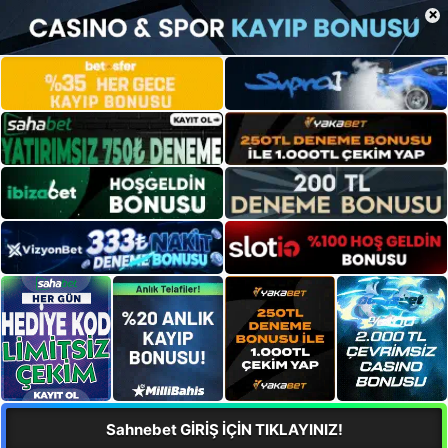
×
Sahnebet GİRİŞ İÇİN TIKLAYINIZ!