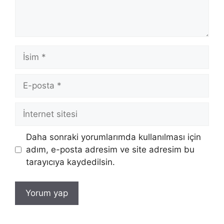
İsim
E-
posta
İnternet
sitesi
Daha sonraki yorumlarımda kullanılması için
adım, e-posta adresim ve site adresim bu
tarayıcıya kaydedilsin.