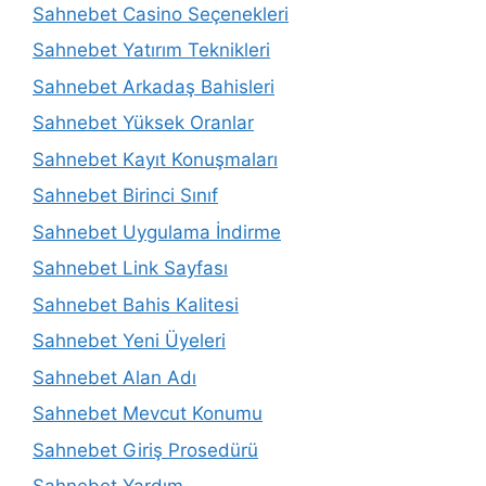
Sahnebet Casino Seçenekleri
Sahnebet Yatırım Teknikleri
Sahnebet Arkadaş Bahisleri
Sahnebet Yüksek Oranlar
Sahnebet Kayıt Konuşmaları
Sahnebet Birinci Sınıf
Sahnebet Uygulama İndirme
Sahnebet Link Sayfası
Sahnebet Bahis Kalitesi
Sahnebet Yeni Üyeleri
Sahnebet Alan Adı
Sahnebet Mevcut Konumu
Sahnebet Giriş Prosedürü