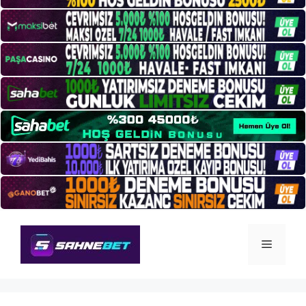
İçeriğe
atla
Menü