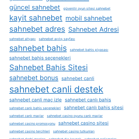
güncel sahnebet
güvenilir oyun sitesi sahnebet
kayit sahnebet
mobil sahnebet
sahnebet adres
Sahnebet Adresi
sahnebet altyapı
sahnebet açılış sayfası
sahnebet bahis
sahnebet bahis piyasası
sahnebet bahis seçenekleri
Sahnebet Bahis Sitesi
sahnebet bonus
sahnebet canli
sahnebet canli destek
sahnebet canli maç izle
sahnebet canlı bahis
sahnebet canlı bahis sitesi
sahnebet canlı bahis seçenekleri
sahnebet canlı maçlar
sahnebet casino oyunu canlı maçlar
sahnebet casino sitesi
sahnebet casino promosyonu
sahnebet casino tercihleri
sahnebet casino tutkunları