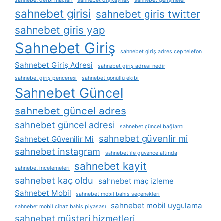
sahnebet derbi maçları
sahnebet dış kaynak
sahnebet gelişmeler
sahnebet girisi
sahnebet giris twitter
sahnebet giris yap
Sahnebet Giriş
sahnebet giriş adres cep telefon
Sahnebet Giriş Adresi
sahnebet giriş adresi nedir
sahnebet giriş penceresi
sahnebet gönüllü ekibi
Sahnebet Güncel
sahnebet güncel adres
sahnebet güncel adresi
sahnebet güncel bağlantı
sahnebet güvenlir mi
Sahnebet Güvenilir Mi
sahnebet instagram
sahnebet i̇le güvence altında
sahnebet kayit
sahnebet i̇ncelemeleri
sahnebet kaç oldu
sahnebet maç izleme
Sahnebet Mobil
sahnebet mobil bahis seçenekleri
sahnebet mobil uygulama
sahnebet mobil cihaz bahis piyasası
sahnebet müşteri hizmetleri