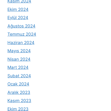
Kasım 2024
Ekim 2024
Eylül 2024
Ağustos 2024
Temmuz 2024
Haziran 2024
Mayıs 2024
Nisan 2024
Mart 2024
Şubat 2024
Ocak 2024
Aralık 2023
Kasım 2023
Ekim 2023