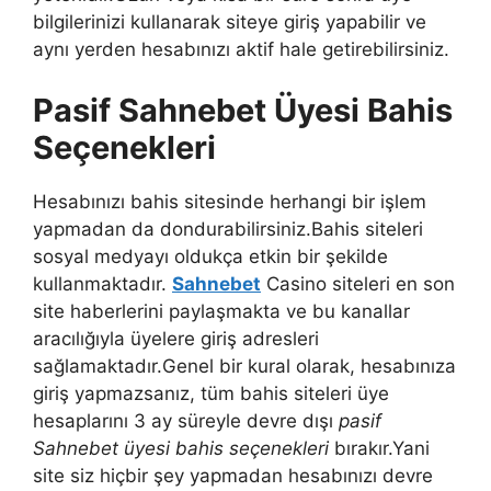
bilgilerinizi kullanarak siteye giriş yapabilir ve
aynı yerden hesabınızı aktif hale getirebilirsiniz.
Pasif Sahnebet Üyesi Bahis
Seçenekleri
Hesabınızı bahis sitesinde herhangi bir işlem
yapmadan da dondurabilirsiniz.Bahis siteleri
sosyal medyayı oldukça etkin bir şekilde
kullanmaktadır.
Sahnebet
Casino siteleri en son
site haberlerini paylaşmakta ve bu kanallar
aracılığıyla üyelere giriş adresleri
sağlamaktadır.Genel bir kural olarak, hesabınıza
giriş yapmazsanız, tüm bahis siteleri üye
hesaplarını 3 ay süreyle devre dışı
pasif
Sahnebet üyesi bahis seçenekleri
bırakır.Yani
site siz hiçbir şey yapmadan hesabınızı devre