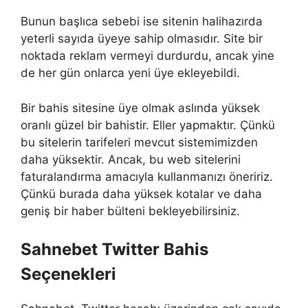
Bunun başlıca sebebi ise sitenin halihazırda
yeterli sayıda üyeye sahip olmasıdır. Site bir
noktada reklam vermeyi durdurdu, ancak yine
de her gün onlarca yeni üye ekleyebildi.
Bir bahis sitesine üye olmak aslında yüksek
oranlı güzel bir bahistir. Eller yapmaktır. Çünkü
bu sitelerin tarifeleri mevcut sistemimizden
daha yüksektir. Ancak, bu web sitelerini
faturalandırma amacıyla kullanmanızı öneririz.
Çünkü burada daha yüksek kotalar ve daha
geniş bir haber bülteni bekleyebilirsiniz.
Sahnebet Twitter Bahis
Seçenekleri