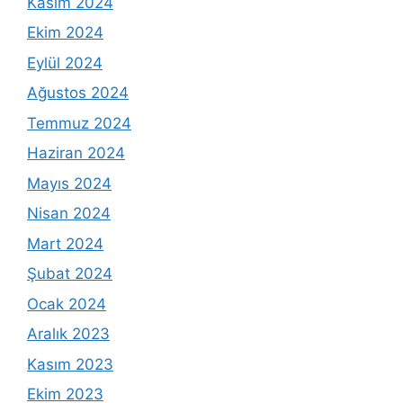
Kasım 2024
Ekim 2024
Eylül 2024
Ağustos 2024
Temmuz 2024
Haziran 2024
Mayıs 2024
Nisan 2024
Mart 2024
Şubat 2024
Ocak 2024
Aralık 2023
Kasım 2023
Ekim 2023