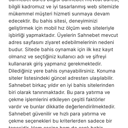
bilgili kadromuz ve iyi tasarlanmış web sitemizle
mükemmel müşteri hizmeti sunmaya devam
edecektir. Bu bahis sitesi, deneyiminizi
geliştirmek için mobil hız ölçüm web siteleriyle
işbirliği yapmaktadır. Üyelerin Sahnebet mevcut
adres sayfasını ziyaret edebilmelerinin nedeni
budur. Sitede bahis oynamak için ilk kez kayıt
olmanız ve seçtiğiniz kullanıcı adı ve şifreyi
kullanarak giriş yapmanız gerekmektedir.
Dilediğiniz yere bahis oynayabilirsiniz. Konuma
siteler listesindeki güncel adresten ulaşılabilir.
Sahnebet birkaç yıldır en iyi bahis sitelerinden
biri olarak tanınmaktadır. Bu para yatırma ve
çekme işlemlerini etkileyen çeşitli faktörler
vardır ve bunlar dikkatle değerlendirilmektedir.
Sahnebet güvenilir ve hızlı para yatırma ve
çekme seçenekleri bu kriterlerden sadece bir