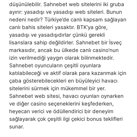
düşünülebilir. Sahnebet web sitelerini iki gruba
ayırır: yasadışı ve yasadışı web siteleri. Bunun
nedeni nedir? Türkiye’de canlı kapsam sağlayan
canlı bahis siteleri yasaktır. BTK’ya göre,
yasadışı ve yasadışıdırlar çünkü gerekli
lisanslara sahip değildirler. Sahnebet bir İsveç
markasıdır, ancak bu ülkede canlı casino’nun
izin verilmediği yaygın olarak bilinmektedir.
Sahnebet oyuncuların çeşitli oyunlara
katılabileceği ve aktif olarak para kazanmak için
çaba gösterebilecekleri en büyüleyici havacı
sitelerini sürmek için mükemmel bir yer.
Sahnebet web sitesi, havacı oyunları oynarken
ve diğer casino seçeneklerini keşfederken,
heyecan verici ve ödüllendirici bir deneyim
sağlayarak çok çeşitli ilgi çekici bonus teklifleri
sunar.