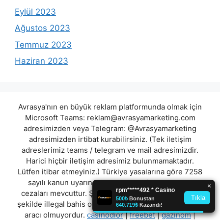
Eylül 2023
Ağustos 2023
Temmuz 2023
Haziran 2023
Avrasya'nın en büyük reklam platformunda olmak için
Microsoft Teams:
reklam@avrasyamarketing.com
adresimizden veya Telegram: @Avrasyamarketing
adresimizden irtibat kurabilirsiniz. (Tek iletişim
adreslerimiz teams / telegram ve mail adresimizdir.
Harici hiçbir iletişim adresimiz bulunmamaktadır.
Lütfen itibar etmeyiniz.) Türkiye yasalarına göre 7258
sayılı kanun uyarınca yasa dışı bahis oynamanın
cezaları mevcuttur. Şu an bulunduğunuz site hiç bir
şekilde illegal bahis oyunları oynatmıyor ve oynamaya
aracı olmuyordur.
casinodior
|
freebet
|
gazinom
|