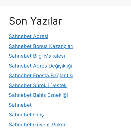
Son Yazılar
Sahnebet Adresi
Sahnebet Bonus Kazançları
Sahnebet Bilgi Makalesi
Sahnebet Adres Değişikliği
Sahnebet Eposta Bağlantısı
Sahnebet Sürekli Destek
Sahnebet Bahis Esnekliği
Sahnebet
Sahnebet Giriş
Sahnebet Güvenli Poker