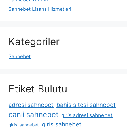
Sahnebet Lisans Hizmetleri
Kategoriler
Sahnebet
Etiket Bulutu
adresi sahnebet
bahis sitesi sahnebet
canli sahnebet
giris adresi sahnebet
giris sahnebet
girisi sahnebet